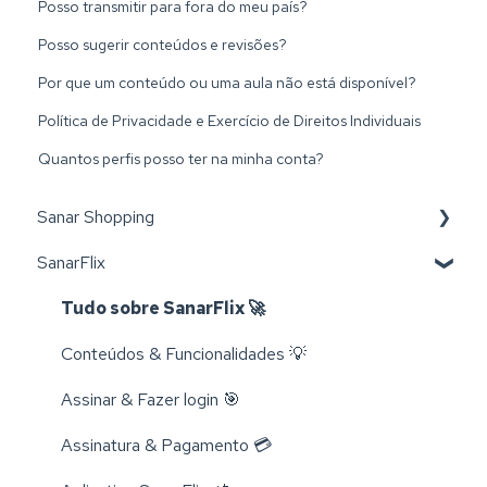
Posso transmitir para fora do meu país?
Posso sugerir conteúdos e revisões?
Por que um conteúdo ou uma aula não está disponível?
Política de Privacidade e Exercício de Direitos Individuais
Quantos perfis posso ter na minha conta?
Sanar Shopping
SanarFlix
Livros 📚
Trocas e Cancelamentos 📬
Tudo sobre SanarFlix 🚀
Compra e Cadastro 📦
Conteúdos & Funcionalidades 💡
Cursos 💻
Assinar & Fazer login 🎯
Rastreamento 🔎
Assinatura & Pagamento 💳