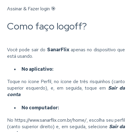
Assinar & Fazer login 🎯
Como faço logoff?
Você pode sair do
SanarFlix
apenas no dispositivo que
está usando.
No aplicativo:
Toque no ícone Perfil, no ícone de três risquinhos (canto
superior esquerdo), e, em seguida, toque em
Sair da
conta
.
No computador:
No
https://www.sanarflix.com.br/home/
, escolha seu perfil
(canto superior direito) e, em seguida, selecione
Sair da