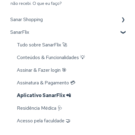
não recebi. O que eu faço?
Sanar Shopping
SanarFlix
Livros 📚
Trocas e Cancelamentos 📬
Tudo sobre SanarFlix 🚀
Compra e Cadastro 📦
Conteúdos & Funcionalidades 💡
Cursos 💻
Assinar & Fazer login 🎯
Rastreamento 🔎
Assinatura & Pagamento 💳
Aplicativo SanarFlix 📲
Residência Médica 🩺
Acesso pela faculdade 🤝