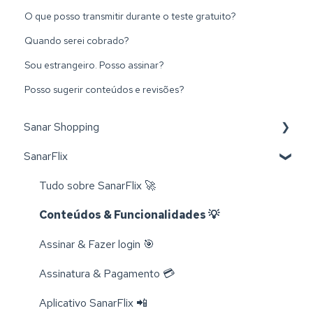
O que posso transmitir durante o teste gratuito?
Quando serei cobrado?
Sou estrangeiro. Posso assinar?
Posso sugerir conteúdos e revisões?
Sanar Shopping
SanarFlix
Livros 📚
Trocas e Cancelamentos 📬
Tudo sobre SanarFlix 🚀
Compra e Cadastro 📦
Conteúdos & Funcionalidades 💡
Cursos 💻
Assinar & Fazer login 🎯
Rastreamento 🔎
Assinatura & Pagamento 💳
Aplicativo SanarFlix 📲