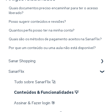
Quais documentos preciso encaminhar para ter o acesso
liberado?
Posso sugerir conteúdos e revisões?
Quantos perfis posso ter na minha conta?
Quais são os métodos de pagamento aceitos na SanarFlix?
Por que um conteúdo ou uma aula não está disponível?
Sanar Shopping
SanarFlix
Livros 📚
Trocas e Cancelamentos 📬
Tudo sobre SanarFlix 🚀
Compra e Cadastro 📦
Conteúdos & Funcionalidades 💡
Cursos 💻
Assinar & Fazer login 🎯