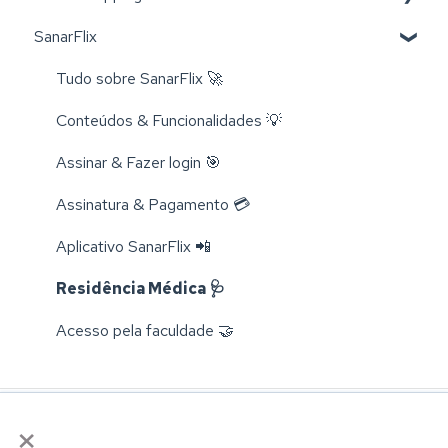
SanarFlix
Livros 📚
Trocas e Cancelamentos 📬
Tudo sobre SanarFlix 🚀
Compra e Cadastro 📦
Conteúdos & Funcionalidades 💡
Cursos 💻
Assinar & Fazer login 🎯
Rastreamento 🔎
Assinatura & Pagamento 💳
Aplicativo SanarFlix 📲
Residência Médica 🩺
Acesso pela faculdade 🤝
×