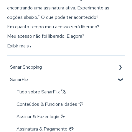
encontrando uma assinatura ativa. Experimente as
opções abaixo.” O que pode ter acontecido?
Em quanto tempo meu acesso será liberado?
Meu acesso não foi liberado. E agora?
Exibir mais
▼
Sanar Shopping
SanarFlix
Livros 📚
Trocas e Cancelamentos 📬
Tudo sobre SanarFlix 🚀
Compra e Cadastro 📦
Conteúdos & Funcionalidades 💡
Cursos 💻
Assinar & Fazer login 🎯
Rastreamento 🔎
Assinatura & Pagamento 💳