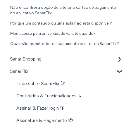
Não encontrei a opção de alterar o cartão de pagamento
no aplicativo SanarFlix
Por que um conteúdo ou uma aula não está disponível?
Meu acesso pela universidade vai até quando?
Quais são os métodos de pagamento aceitos na SanarFlix?
Sanar Shopping
SanarFlix
Livros 📚
Trocas e Cancelamentos 📬
Tudo sobre SanarFlix 🚀
Compra e Cadastro 📦
Conteúdos & Funcionalidades 💡
Cursos 💻
Assinar & Fazer login 🎯
Rastreamento 🔎
Assinatura & Pagamento 💳